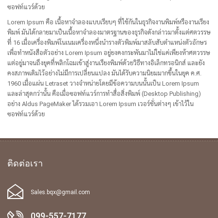
ซอฟท์แวร์ด้วย
Lorem Ipsum คือ เนื้อหาจำลองแบบเรียบๆ ที่ใช้กันในธุรกิจงานพิมพ์หรืองานเรียง
พิมพ์ มันได้กลายมาเป็นเนื้อหาจำลองมาตรฐานของธุรกิจดังกล่าวมาตั้งแต่ศตวรรษ
ที่ 16 เมื่อเครื่องพิมพ์โนเนมเครื่องหนึ่งนำรางตัวพิมพ์มาสลับสับตำแหน่งตัวอักษร
เพื่อทำหนังสือตัวอย่าง Lorem Ipsum อยู่ยงคงกระพันมาไม่ใช่แค่เพียงห้าศตวรรษ
แต่อยู่มาจนถึงยุคที่พลิกโฉมเข้าสู่งานเรียงพิมพ์ด้วยวิธีทางอิเล็กทรอนิกส์ และยัง
คงสภาพเดิมไว้อย่างไม่มีการเปลี่ยนแปลง มันได้รับความนิยมมากขึ้นในยุค ค.ศ.
1960 เมื่อแผ่น Letraset วางจำหน่ายโดยมีข้อความบนนั้นเป็น Lorem Ipsum
และล่าสุดกว่านั้น คือเมื่อซอฟท์แวร์การทำสื่อสิ่งพิมพ์ (Desktop Publishing)
อย่าง Aldus PageMaker ได้รวมเอา Lorem Ipsum เวอร์ชั่นต่างๆ เข้าไว้ใน
ซอฟท์แวร์ด้วย
ติดต่อเรา
Sales.bqx@gmail.com
099-557-7177