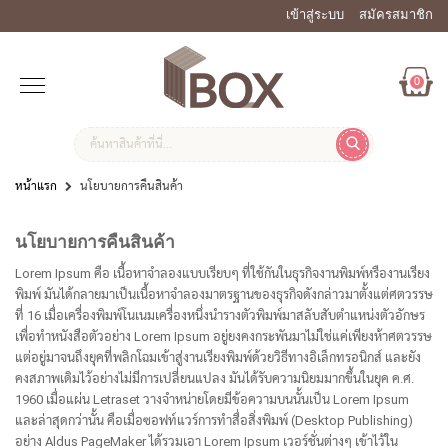
เข้าสู่ระบบ
สมัครสมาชิก
0
หน้าแรก
นโยบายการคืนสินค้า
นโยบายการคืนสินค้า
Lorem Ipsum คือ เนื้อหาจำลองแบบเรียบๆ ที่ใช้กันในธุรกิจงานพิมพ์หรืองานเรียง
พิมพ์ มันได้กลายมาเป็นเนื้อหาจำลองมาตรฐานของธุรกิจดังกล่าวมาตั้งแต่ศตวรรษ
ที่ 16 เมื่อเครื่องพิมพ์โนเนมเครื่องหนึ่งนำรางตัวพิมพ์มาสลับสับตำแหน่งตัวอักษร
เพื่อทำหนังสือตัวอย่าง Lorem Ipsum อยู่ยงคงกระพันมาไม่ใช่แค่เพียงห้าศตวรรษ
แต่อยู่มาจนถึงยุคที่พลิกโฉมเข้าสู่งานเรียงพิมพ์ด้วยวิธีทางอิเล็กทรอนิกส์ และยัง
คงสภาพเดิมไว้อย่างไม่มีการเปลี่ยนแปลง มันได้รับความนิยมมากขึ้นในยุค ค.ศ.
1960 เมื่อแผ่น Letraset วางจำหน่ายโดยมีข้อความบนนั้นเป็น Lorem Ipsum
และล่าสุดกว่านั้น คือเมื่อซอฟท์แวร์การทำสื่อสิ่งพิมพ์ (Desktop Publishing)
อย่าง Aldus PageMaker ได้รวมเอา Lorem Ipsum เวอร์ชั่นต่างๆ เข้าไว้ใน