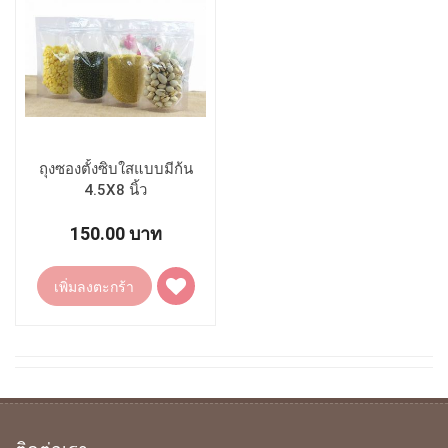
ถุงซองตั้งซิบใสแบบมีก้น
4.5X8 นิ้ว
(กว้าง11Xยาว20.5Xก้น3.5ซม)
150.00 บาท
เพิ่ม
เพิ่มลงตะกร้า
ไป
ยัง
รายการ
โปรด