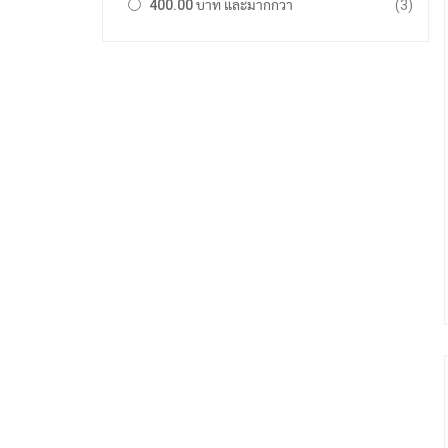
รายการ
400.00 บาท
และมากกว่า
3