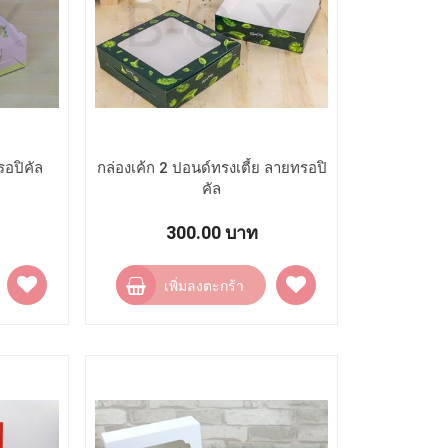
รอปิคัล
กล่องเค้ก 2 ปอนด์ทรงเตี้ย ลายทรอปิ
คัล
300.00 บาท
เพิ่ม
เพิ่ม
เพิ่มลงตะกร้า
ไป
ไป
ยัง
ยัง
รายการ
รายการ
โปรด
โปรด