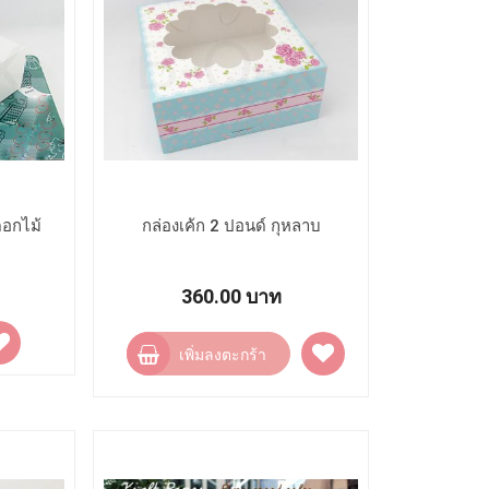
ดอกไม้
กล่องเค้ก 2 ปอนด์ กุหลาบ
360.00 บาท
ิ่ม
เพิ่ม
ป
เพิ่มลงตะกร้า
ไป
ง
ยัง
ายการ
รายการ
ปรด
โปรด