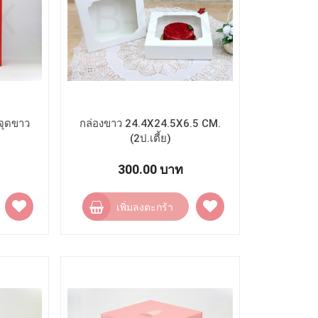
งจุดขาว
กล่องขาว 24.4X24.5X6.5 CM.
(2ป.เตี้ย)
300.00 บาท
เพิ่ม
เพิ่ม
เพิ่มลงตะกร้า
ไป
ไป
ยัง
ยัง
รายการ
รายการ
โปรด
โปรด