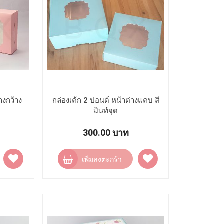
างกว้าง
กล่องเค้ก 2 ปอนด์ หน้าต่างแคบ สี
มินท์จุด
300.00 บาท
เพิ่ม
เพิ่ม
เพิ่มลงตะกร้า
ไป
ไป
ยัง
ยัง
รายการ
รายการ
โปรด
โปรด