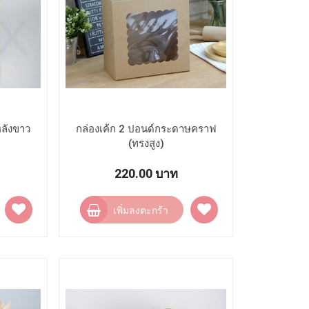
หลังขาว
กล่องเค้ก 2 ปอนด์กระดาษคราฟ
(ทรงสูง)
220.00 บาท
เพิ่ม
เพิ่ม
เพิ่มลงตะกร้า
ไป
ไป
ยัง
ยัง
รายการ
รายการ
โปรด
โปรด