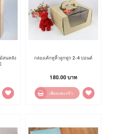
ม้สนหลัง
กล่องเค้กหูหิ้วลูกฟูก 2-4 ปอนด์
้
180.00 บาท
เพิ่ม
เพิ่ม
เพิ่มลงตะกร้า
ไป
ไป
ยัง
ยัง
รายการ
รายการ
โปรด
โปรด